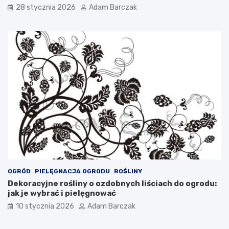
n
28 stycznia 2026
Adam Barczak
a
I
s
t
r
i
i
OGRÓD
PIELĘGNACJA OGRODU
ROŚLINY
Dekoracyjne rośliny o ozdobnych liściach do ogrodu:
jak je wybrać i pielęgnować
10 stycznia 2026
Adam Barczak