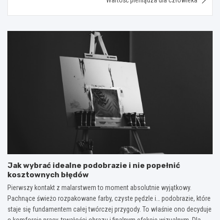
Jak wybrać idealne podobrazie i nie popełnić
kosztownych błędów
Pierwszy kontakt z malarstwem to moment absolutnie wyjątkowy.
Pachnące świeżo rozpakowane farby, czyste pędzle i… podobrazie, które
staje się fundamentem całej twórczej przygody. To właśnie ono decyduje
o komforcie pracy, trwałości obrazu i finalnym efekcie wizualnym. Dla