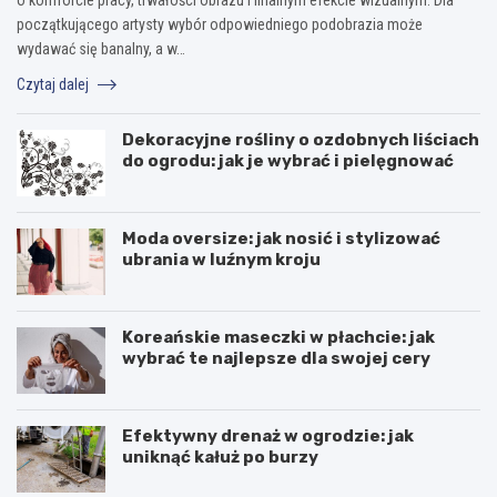
początkującego artysty wybór odpowiedniego podobrazia może
wydawać się banalny, a w…
Czytaj dalej
Dekoracyjne rośliny o ozdobnych liściach
do ogrodu: jak je wybrać i pielęgnować
Moda oversize: jak nosić i stylizować
ubrania w luźnym kroju
Koreańskie maseczki w płachcie: jak
wybrać te najlepsze dla swojej cery
Efektywny drenaż w ogrodzie: jak
uniknąć kałuż po burzy
F
L