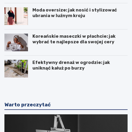
Moda oversize: jak nosić i stylizować
ubrania w luźnym kroju
Koreańskie maseczki w płachcie: jak
wybrać te najlepsze dla swojej cery
Efektywny drenaż w ogrodzie: jak
uniknąć kałuż po burzy
F
L
u
u
n
k
t
s
a
u
Warto przeczytać
n
s
a
o
–
w
c
e
h
w