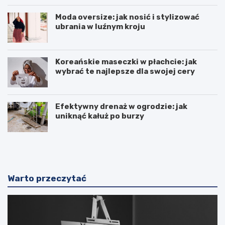
Moda oversize: jak nosić i stylizować
ubrania w luźnym kroju
Koreańskie maseczki w płachcie: jak
wybrać te najlepsze dla swojej cery
Efektywny drenaż w ogrodzie: jak
uniknąć kałuż po burzy
F
L
u
u
n
k
t
s
a
u
Warto przeczytać
n
s
a
o
–
w
c
e
h
w