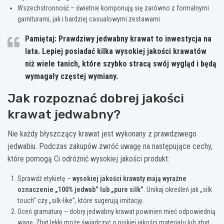
Wszechstronność – świetnie komponują się zarówno z formalnymi
garniturami, jak i bardziej casualowymi zestawami
Pamiętaj: Prawdziwy jedwabny krawat to inwestycja na
lata.
Lepiej posiadać kilka wysokiej jakości krawatów
niż wiele tanich, które szybko stracą swój wygląd i będą
wymagały częstej wymiany.
Jak rozpoznać dobrej jakości
krawat jedwabny?
Nie każdy błyszczący krawat jest wykonany z prawdziwego
jedwabiu. Podczas zakupów zwróć uwagę na następujące cechy,
które pomogą Ci odróżnić wysokiej jakości produkt:
Sprawdź etykietę –
wysokiej jakości krawaty mają wyraźne
oznaczenie „100% jedwab” lub „pure silk”
. Unikaj określeń jak „silk
touch” czy „silk-like”, które sugerują imitację.
Oceń gramaturę – dobry jedwabny krawat powinien mieć odpowiednią
wagę. Zbyt lekki może świadczyć o niskiej jakości materiału lub zbyt