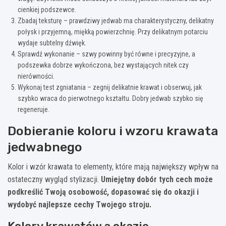
cienkiej podszewce.
Zbadaj teksturę – prawdziwy jedwab ma charakterystyczny, delikatny
połysk i przyjemną, miękką powierzchnię. Przy delikatnym potarciu
wydaje subtelny dźwięk.
Sprawdź wykonanie – szwy powinny być równe i precyzyjne, a
podszewka dobrze wykończona, bez wystających nitek czy
nierówności.
Wykonaj test zgniatania – zegnij delikatnie krawat i obserwuj, jak
szybko wraca do pierwotnego kształtu. Dobry jedwab szybko się
regeneruje.
Dobieranie koloru i wzoru krawata
jedwabnego
Kolor i wzór krawata to elementy, które mają największy wpływ na
ostateczny wygląd stylizacji.
Umiejętny dobór tych cech może
podkreślić Twoją osobowość, dopasować się do okazji i
wydobyć najlepsze cechy Twojego stroju.
Kolory krawatów a okazje