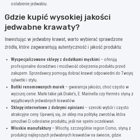
osłabienie jedwabiu.
Gdzie kupić wysokiej jakości
jedwabne krawaty?
Inwestując w jedwabny krawat, warto wybierać sprawdzone
źródła, które zagwarantują autentyczność i jakość produktu:
Wyspecjalizowane sklepy z dodatkami męskimi
– oferują
profesjonalne doradztwo i możliwość obejrzenia produktu przed
zakupem. Sprzedawcy pomogą dobrać krawat odpowiedni do Twojej
sylwetki i stylu.
Butiki renomowanych marek
– gwarancja jakości, choć często w
wyższej cenie. Marki takie jak Drake’s, E. Marinella czy Hermès słyną z
wyjątkowych jedwabnych krawatów.
Sklepy internetowe z dobrymi opiniami
– szeroki wybór i często
atrakcyjne ceny. Upewnij się, że sklep ma politykę zwrotów, która
umożliwi Ci odesłanie produktu, jeśli nie spełni oczekiwań.
Włoskie manufaktury
– Włochy, szczególnie region Como, słyną z
produkcji najlepszych jedwabnych krawatów na świecie, gdzie