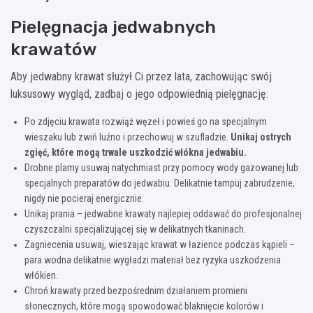
Pielęgnacja jedwabnych
krawatów
Aby jedwabny krawat służył Ci przez lata, zachowując swój
luksusowy wygląd, zadbaj o jego odpowiednią pielęgnację:
Po zdjęciu krawata rozwiąż węzeł i powieś go na specjalnym
wieszaku lub zwiń luźno i przechowuj w szufladzie.
Unikaj ostrych
zgięć, które mogą trwale uszkodzić włókna jedwabiu.
Drobne plamy usuwaj natychmiast przy pomocy wody gazowanej lub
specjalnych preparatów do jedwabiu. Delikatnie tampuj zabrudzenie,
nigdy nie pocieraj energicznie.
Unikaj prania – jedwabne krawaty najlepiej oddawać do profesjonalnej
czyszczalni specjalizującej się w delikatnych tkaninach.
Zagniecenia usuwaj, wieszając krawat w łazience podczas kąpieli –
para wodna delikatnie wygładzi materiał bez ryzyka uszkodzenia
włókien.
Chroń krawaty przed bezpośrednim działaniem promieni
słonecznych, które mogą spowodować blaknięcie kolorów i