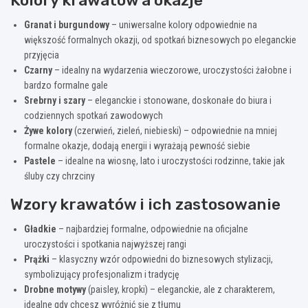
Granat i burgundowy
– uniwersalne kolory odpowiednie na
większość formalnych okazji, od spotkań biznesowych po eleganckie
przyjęcia
Czarny
– idealny na wydarzenia wieczorowe, uroczystości żałobne i
bardzo formalne gale
Srebrny i szary
– eleganckie i stonowane, doskonałe do biura i
codziennych spotkań zawodowych
Żywe kolory
(czerwień, zieleń, niebieski) – odpowiednie na mniej
formalne okazje, dodają energii i wyrażają pewność siebie
Pastele
– idealne na wiosnę, lato i uroczystości rodzinne, takie jak
śluby czy chrzciny
Wzory krawatów i ich zastosowanie
Gładkie
– najbardziej formalne, odpowiednie na oficjalne
uroczystości i spotkania najwyższej rangi
Prążki
– klasyczny wzór odpowiedni do biznesowych stylizacji,
symbolizujący profesjonalizm i tradycję
Drobne motywy
(paisley, kropki) – eleganckie, ale z charakterem,
idealne gdy chcesz wyróżnić się z tłumu