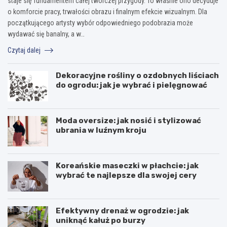
staje się fundamentem całej twórczej przygody. To właśnie ono decyduje
o komforcie pracy, trwałości obrazu i finalnym efekcie wizualnym. Dla
początkującego artysty wybór odpowiedniego podobrazia może
wydawać się banalny, a w…
Czytaj dalej
Dekoracyjne rośliny o ozdobnych liściach
do ogrodu: jak je wybrać i pielęgnować
Moda oversize: jak nosić i stylizować
ubrania w luźnym kroju
Koreańskie maseczki w płachcie: jak
wybrać te najlepsze dla swojej cery
Efektywny drenaż w ogrodzie: jak
uniknąć kałuż po burzy