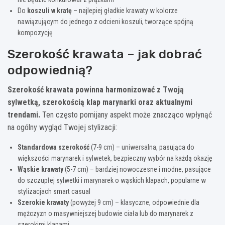
Do
koszuli w kratę
– najlepiej gładkie krawaty w kolorze
nawiązującym do jednego z odcieni koszuli, tworzące spójną
kompozycję
Szerokość krawata – jak dobrać
odpowiednią?
Szerokość krawata powinna harmonizować z Twoją
sylwetką, szerokością klap marynarki oraz aktualnymi
trendami.
Ten często pomijany aspekt może znacząco wpłynąć
na ogólny wygląd Twojej stylizacji:
Standardowa szerokość
(7-9 cm) – uniwersalna, pasująca do
większości marynarek i sylwetek, bezpieczny wybór na każdą okazję
Wąskie krawaty
(5-7 cm) – bardziej nowoczesne i modne, pasujące
do szczupłej sylwetki i marynarek o wąskich klapach, popularne w
stylizacjach smart casual
Szerokie krawaty
(powyżej 9 cm) – klasyczne, odpowiednie dla
mężczyzn o masywniejszej budowie ciała lub do marynarek z
szerokimi klapami