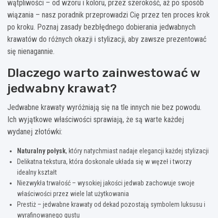
wątpliwości – od wzoru i koloru, przez szerokość, aż po sposób
wiązania – nasz poradnik przeprowadzi Cię przez ten proces krok
po kroku. Poznaj zasady bezbłędnego dobierania jedwabnych
krawatów do różnych okazji i stylizacji, aby zawsze prezentować
się nienagannie.
Dlaczego warto zainwestować w
jedwabny krawat?
Jedwabne krawaty wyróżniają się na tle innych nie bez powodu.
Ich wyjątkowe właściwości sprawiają, że są warte każdej
wydanej złotówki:
Naturalny połysk
, który natychmiast nadaje elegancji każdej stylizacji
Delikatna tekstura, która doskonale układa się w węzeł i tworzy
idealny kształt
Niezwykła trwałość – wysokiej jakości jedwab zachowuje swoje
właściwości przez wiele lat użytkowania
Prestiż – jedwabne krawaty od dekad pozostają symbolem luksusu i
wyrafinowanego gustu