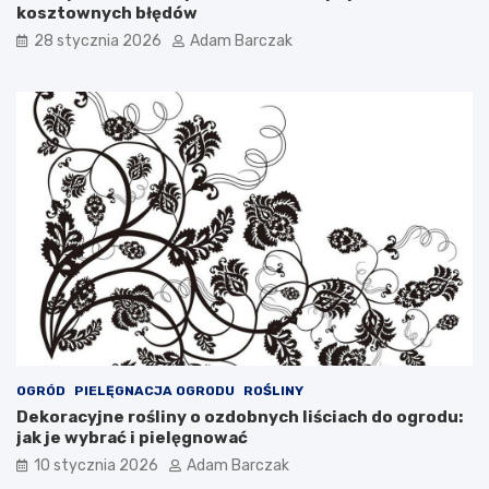
a
e
kosztownych błędów
n
28 stycznia 2026
Adam Barczak
a
I
s
t
r
i
i
OGRÓD
PIELĘGNACJA OGRODU
ROŚLINY
Dekoracyjne rośliny o ozdobnych liściach do ogrodu:
jak je wybrać i pielęgnować
10 stycznia 2026
Adam Barczak