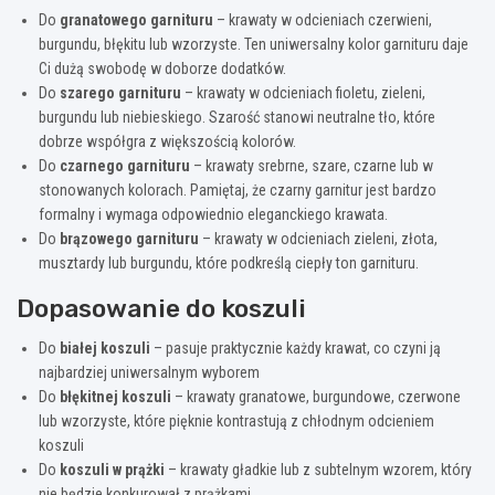
Do
granatowego garnituru
– krawaty w odcieniach czerwieni,
burgundu, błękitu lub wzorzyste. Ten uniwersalny kolor garnituru daje
Ci dużą swobodę w doborze dodatków.
Do
szarego garnituru
– krawaty w odcieniach fioletu, zieleni,
burgundu lub niebieskiego. Szarość stanowi neutralne tło, które
dobrze współgra z większością kolorów.
Do
czarnego garnituru
– krawaty srebrne, szare, czarne lub w
stonowanych kolorach. Pamiętaj, że czarny garnitur jest bardzo
formalny i wymaga odpowiednio eleganckiego krawata.
Do
brązowego garnituru
– krawaty w odcieniach zieleni, złota,
musztardy lub burgundu, które podkreślą ciepły ton garnituru.
Dopasowanie do koszuli
Do
białej koszuli
– pasuje praktycznie każdy krawat, co czyni ją
najbardziej uniwersalnym wyborem
Do
błękitnej koszuli
– krawaty granatowe, burgundowe, czerwone
lub wzorzyste, które pięknie kontrastują z chłodnym odcieniem
koszuli
Do
koszuli w prążki
– krawaty gładkie lub z subtelnym wzorem, który
nie będzie konkurował z prążkami