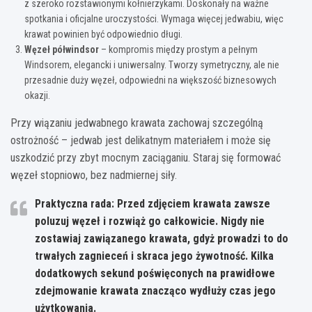
z szeroko rozstawionymi kołnierzykami. Doskonały na ważne
spotkania i oficjalne uroczystości. Wymaga więcej jedwabiu, więc
krawat powinien być odpowiednio długi.
Węzeł półwindsor
– kompromis między prostym a pełnym
Windsorem, elegancki i uniwersalny. Tworzy symetryczny, ale nie
przesadnie duży węzeł, odpowiedni na większość biznesowych
okazji.
Przy wiązaniu jedwabnego krawata zachowaj szczególną
ostrożność – jedwab jest delikatnym materiałem i może się
uszkodzić przy zbyt mocnym zaciąganiu. Staraj się formować
węzeł stopniowo, bez nadmiernej siły.
Praktyczna rada:
Przed zdjęciem krawata zawsze
poluzuj węzeł i rozwiąż go całkowicie. Nigdy nie
zostawiaj zawiązanego krawata, gdyż prowadzi to do
trwałych zagnieceń i skraca jego żywotność.
Kilka
dodatkowych sekund poświęconych na prawidłowe
zdejmowanie krawata znacząco wydłuży czas jego
użytkowania.