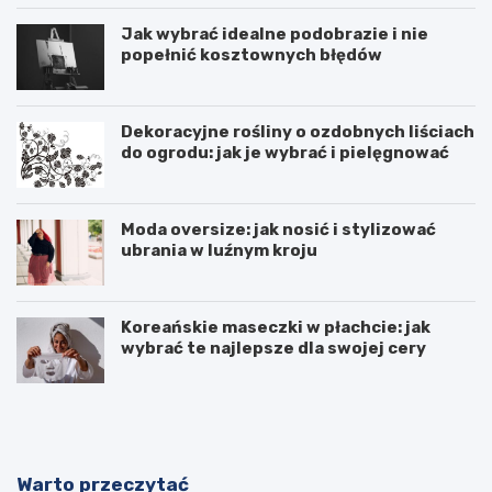
Jak wybrać idealne podobrazie i nie
popełnić kosztownych błędów
Dekoracyjne rośliny o ozdobnych liściach
do ogrodu: jak je wybrać i pielęgnować
Moda oversize: jak nosić i stylizować
ubrania w luźnym kroju
Koreańskie maseczki w płachcie: jak
wybrać te najlepsze dla swojej cery
F
L
u
u
n
k
t
s
a
u
Warto przeczytać
n
s