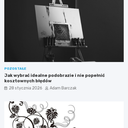
r
i
i
POZOSTAŁE
Jak wybrać idealne podobrazie i nie popełnić
kosztownych błędów
28 stycznia 2026
Adam Barczak